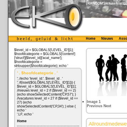
{RANDOM:picture/kop1}
Home
Nieuws
Asso
$level_id = $GLOBALS['LEVEL_ID'][1];
$hoofdcategorie = $GLOBALS['content']
['struct'][$level_id]['acat_name'];
$hoofdcategorie =
strtoupper($hoofdcategorie); echo '
' . $hoofdcategorie . '
'; //echo 'level_id:'. $level_id . '
'; if(isset($GLOBALS['LEVEL_ID'][1])) {
$level_id = $GLOBALS['LEVEL_ID'][1];
//nieuws level_id = 2 if ($level_id == 2)
{echo showSelectedContent('CP,57'); }
//vacatures level_id = 27 if ($level_id ==
Image 1
27) {echo
Previous
Next
showSelectedContent('CP,34'); } else {
echo '
'.LF; echo '
Home
Allroundmedewe